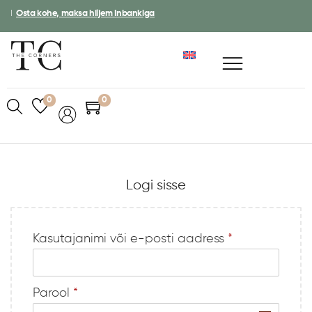
I
Osta kohe, maksa hiljem Inbankiga
0
0
Logi sisse
Kasutajanimi või e-posti aadress
*
A
l
t
Parool
*
e