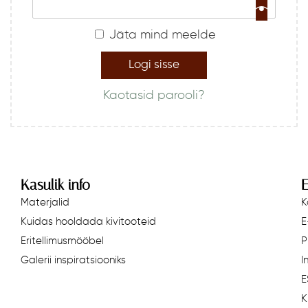
r
n
Jäta mind meelde
a
t
Logi sisse
i
Kaotasid parooli?
v
e
:
Kasulik info
E
Materjalid
K
Kuidas hooldada kivitooteid
E
Eritellimusmööbel
P
Galerii inspiratsiooniks
I
E
K