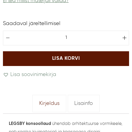
Ei tea millist materjali valida?
Saadaval järeltellimisel
A
l
t
LISA KORVI
e
r
Lisa soovinimekirja
n
a
t
i
Kirjeldus
Lisainfo
v
e
LEGSBY konsoollaud
ühendab arhitektuurse vormikeele,
:
naturaalse kivimaterjali ja kaasaegse disaini