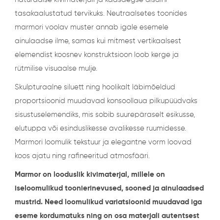
tasakaalustatud tervikuks. Neutraalsetes toonides
marmori voolav muster annab igale esemele
ainulaadse ilme, samas kui mitmest vertikaalsest
elemendist koosnev konstruktsioon loob kerge ja
rütmilise visuaalse mulje.
Skulpturaalne siluett ning hoolikalt läbimõeldud
proportsioonid muudavad konsoollaua pilkupüüdvaks
sisustuselemendiks, mis sobib suurepäraselt esikusse,
elutuppa või esinduslikesse avalikesse ruumidesse.
Marmori loomulik tekstuur ja elegantne vorm loovad
koos ajatu ning rafineeritud atmosfääri.
Marmor on looduslik kivimaterjal, millele on
iseloomulikud toonierinevused, sooned ja ainulaadsed
mustrid. Need loomulikud variatsioonid muudavad iga
eseme kordumatuks ning on osa materjali autentsest