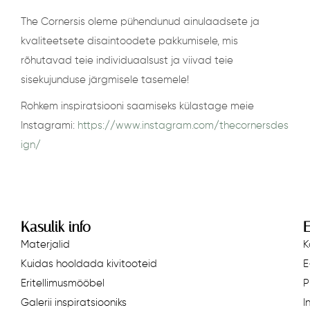
The Cornersis oleme pühendunud ainulaadsete ja
kvaliteetsete disaintoodete pakkumisele, mis
rõhutavad teie individuaalsust ja viivad teie
sisekujunduse järgmisele tasemele!
Rohkem inspiratsiooni saamiseks külastage meie
Instagrami:
https://www.instagram.com/thecornersdes
ign/
Kasulik info
E
Materjalid
K
Kuidas hooldada kivitooteid
E
Eritellimusmööbel
P
Galerii inspiratsiooniks
I