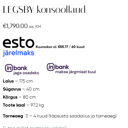
LEGSBY konsoollaud
€
1,790.00
sis. KM
Kuumakse al.
€
55.17
/ 60 kuud
Laius
– 175 cm
Sügavus
– 40 cm
Kõrgus
– 80 cm
Toote kaal
– 97.2 kg
Tarneaeg
3 – 4 kuud (täpsusta saadavus ja tarneaeg)