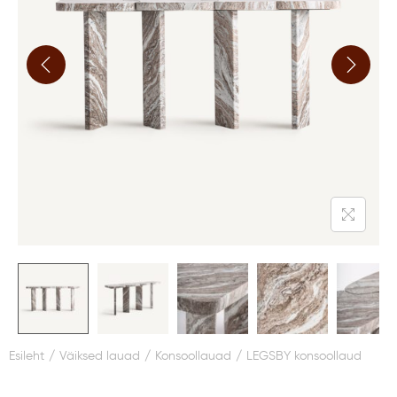
Esileht
/
Väiksed lauad
/
Konsoollauad
/
LEGSBY konsoollaud