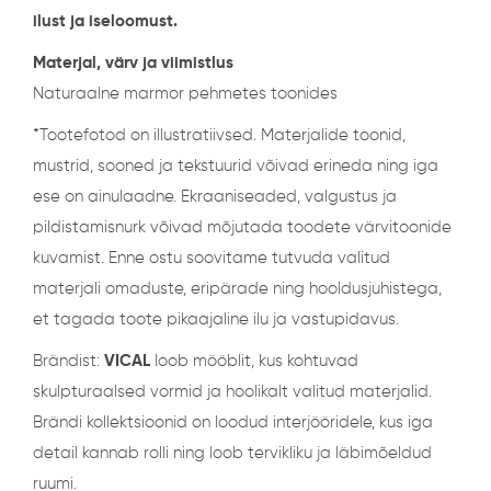
ilust ja iseloomust.
Materjal, värv ja viimistlus
Naturaalne marmor pehmetes toonides
*Tootefotod on illustratiivsed. Materjalide toonid,
mustrid, sooned ja tekstuurid võivad erineda ning iga
ese on ainulaadne. Ekraaniseaded, valgustus ja
pildistamisnurk võivad mõjutada toodete värvitoonide
kuvamist. Enne ostu soovitame tutvuda valitud
materjali omaduste, eripärade ning hooldusjuhistega,
et tagada toote pikaajaline ilu ja vastupidavus.
Brändist:
VICAL
loob mööblit, kus kohtuvad
skulpturaalsed vormid ja hoolikalt valitud materjalid.
Brändi kollektsioonid on loodud interjööridele, kus iga
detail kannab rolli ning loob tervikliku ja läbimõeldud
ruumi.