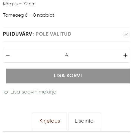
Kõrgus – 72 cm
Tarneaeg 6 – 8 nädalat.
PUIDUVÄRV
:
POLE VALITUD
LISA KORVI
Lisa soovinimekirja
A
l
t
Kirjeldus
Lisainfo
e