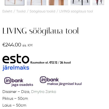
Esileht
/
Toolid
/
Söögilaua toolid
/
LIVING söögilaua tool
LIVING söögilaua tool
€
244.00
sis. KM
Kuumakse al.
€
12.12
/ 24 kuud
Disainer – Diza,
Dmytro Zanko
Pikkus – 50cm
Laius – 50cm