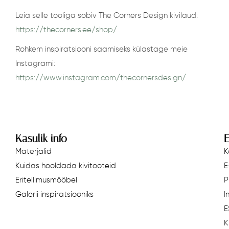
Leia selle tooliga sobiv The Corners Design kivilaud:
https://thecorners.ee/shop/
Rohkem inspiratsiooni saamiseks külastage meie
Instagrami:
https://www.instagram.com/thecornersdesign/
Kasulik info
E
Materjalid
K
Kuidas hooldada kivitooteid
E
Eritellimusmööbel
P
Galerii inspiratsiooniks
I
E
K