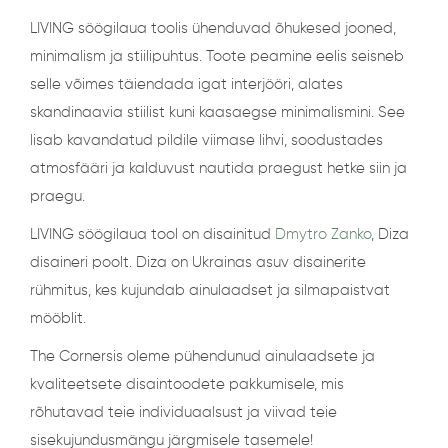
r
LIVING söögilaua toolis ühenduvad õhukesed jooned,
n
minimalism ja stiilipuhtus. Toote peamine eelis seisneb
a
selle võimes täiendada igat interjööri, alates
t
skandinaavia stiilist kuni kaasaegse minimalismini. See
i
lisab kavandatud pildile viimase lihvi, soodustades
v
atmosfääri ja kalduvust nautida praegust hetke siin ja
e
praegu.
:
LIVING söögilaua tool on disainitud
Dmytro Zanko
, Diza
disaineri poolt. Diza on Ukrainas asuv disainerite
rühmitus, kes kujundab ainulaadset ja silmapaistvat
mööblit.
The Cornersis oleme pühendunud ainulaadsete ja
kvaliteetsete disaintoodete pakkumisele, mis
rõhutavad teie individuaalsust ja viivad teie
sisekujundusmängu järgmisele tasemele!