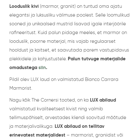
Looduslik kivi
(marmor, graniit) on tuntud oma ajatu
elegantsi ja luksusliku välimuse poolest. Selle loomulikud
sooned ja unikaalsed mustrid lisavad igale interjöörile
rafineeritust. Kuid palun pidage meeles, et marmor on
looduslik, poorne materjal, mis vajab regulaarset
hooldust ja kaitset, et saavutada parem vastupidavus
plekkidele ja kahjustustele.
Palun tutvuge materjalide
omadustega
siin
.
Pildil olev LUX laud on valmistatud Bianco Carrara
Marmorist.
Nagu kõik The Cornersi tooted, on ka
LUX
abilaud
valmistatud kvaliteetsest kivist ning valmib
tellimuspõhiselt, arvestades kliendi soovitud mõõtude
ja materjalivalikuga.
LUX abilaud on tellitav
erinevatest materjalidest
– marmorist, graniidist või