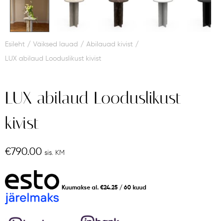
Esileht
/
Väiksed lauad
/
Abilauad kivist
/
LUX abilaud Looduslikust kivist
LUX abilaud Looduslikust
kivist
€
790.00
sis. KM
Kuumakse al.
€
24.25
/ 60 kuud