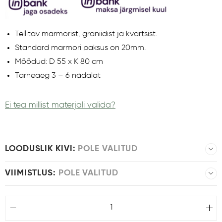
Tellitav marmorist, graniidist ja kvartsist.
Standard marmori paksus on 20mm.
Mõõdud: D 55 x K 80 cm
Tarneaeg 3 – 6 nädalat
Ei tea millist materjali valida?
LOODUSLIK KIVI
:
POLE VALITUD
VIIMISTLUS
:
POLE VALITUD
Matt (+€160.00)
Poleer