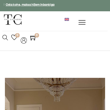
I
Osta kohe, maksa hiljem Inbankiga
0
0