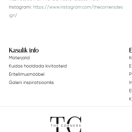
Instagrami:
https://www.instagram.com/thecornersdes
ign/
Kasulik info
E
Materjalid
K
Kuidas hooldada kivitooteid
E
Eritellimusmööbel
P
Galerii inspiratsiooniks
I
E
K