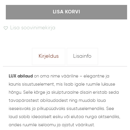
LISA KORVI
Lisa soovinimekirja
A
l
t
Kirjeldus
Lisainfo
e
r
LUX abilaud
on oma nime vääriline – elegantne ja
n
kaunis sisustuselement, mis lisab igale ruumile luksuse
a
hõngu. Selle kõrge ja skulpturaalne disain eristab seda
t
tavapärastest abilaudadest ning muudab laua
i
iseseisvaks ja pilkupüüdvaks sisustuselemendiks. See
v
laud sobib ideaalselt esiku või elutoa nurga aktsendiks,
e
andes ruumile iseloomu ja ajatut väärikust.
: