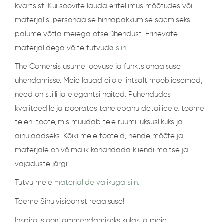
kvartsist. Kui soovite lauda eritellimus mõõtudes või
materjalis, personaalse hinnapakkumise saamiseks
palume võtta meiega otse ühendust. Erinevate
materjalidega võite tutvuda
siin
.
The Cornersis usume loovuse ja funktsionaalsuse
ühendamisse. Meie lauad ei ole lihtsalt mööbliesemed;
need on stiili ja elegantsi näited. Pühendudes
kvaliteedile ja pöörates tähelepanu detailidele, toome
teieni toote, mis muudab teie ruumi luksuslikuks ja
ainulaadseks. Kõiki meie tooteid, nende mõõte ja
materjale on võimalik kohandada kliendi maitse ja
vajaduste järgi!
Tutvu meie
materjalide valikuga siin.
Teeme Sinu visioonist reaalsuse!
Inspiratsiooni ammendamiseks külasta meie