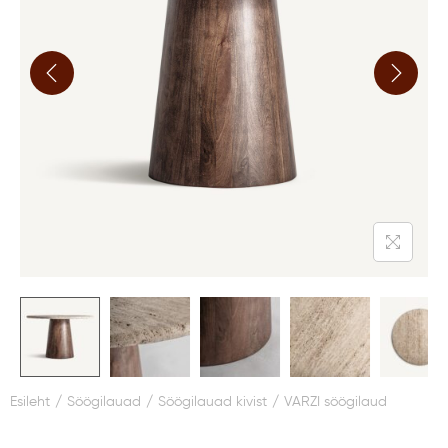
Esileht
/
Söögilauad
/
Söögilauad kivist
/
VARZI söögilaud