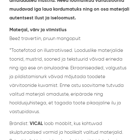
ainulaadsed mustrid. Need loomulikud variatsioonid
muudavad iga laua kordumatuks ning on osa materjali
autentsest ilust ja iseloomust.
Materjal, värv ja viimistlus
Beež travertiin, pruun mangopuit
*Tootefotod on illustratiivsed. Looduslike materjalide
toonid, mustrid, sooned ja tekstuurid võivad erineda
ning iga ese on ainulaadne. Ekraaniseaded, valgustus
ja pildistamisnurk võivad mõjutada toodete
värvitoonide kuvamist. Enne ostu soovitame tutvuda
valitud materjali omaduste, eripärade ning
hooldusjuhistega, et tagada toote pikaajaline ilu ja
vastupidavus.
Brändist:
VICAL
loob mööblit, kus kohtuvad
skulpturaalsed vormid ja hoolikalt valitud materjalid.