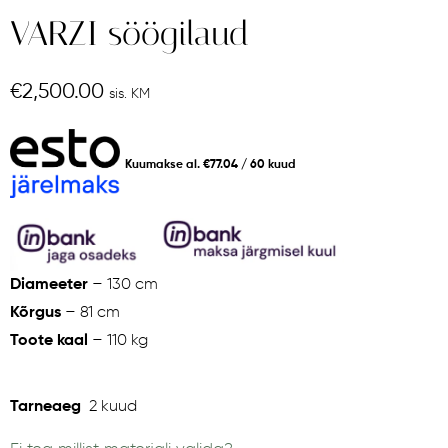
VARZI söögilaud
€
2,500.00
sis. KM
Kuumakse al.
€
77.04
/ 60 kuud
Diameeter
– 130 cm
Kõrgus
– 81 cm
Toote kaal
– 110 kg
Tarneaeg
2 kuud