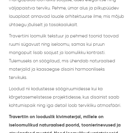
väljapaistva terviku. Pehme, ümar alus ja pilkupüüdev
lauaplaat annavad lauale arhitektuurse ilme, mis mõjub
ühtaegu jõuliselt ja tasakaalukalt.
Travertiini loomulik tekstuur ja pehmed toonid toovad
ruumi sügavust ning iseloomu, samas kui pruun
mangopuit lisab soojust ja loomulikku kontrasti.
Tulemuseks on söögilaud, mis ühendab naturaalsed
materjalid ja kaasaegse disaini harmooniliseks
tervikuks.
Loodud nii kodustesse söögiruumidesse kui ka
kõrgetasemelistesse projektidesse, kus disainist saab
kohtumispaik ning iga detail loob tervikliku atmosfääri.
Travertiin on looduslik kivimaterjal, millele on
iseloomulikud naturaalsed poorid, toonierinevused ja