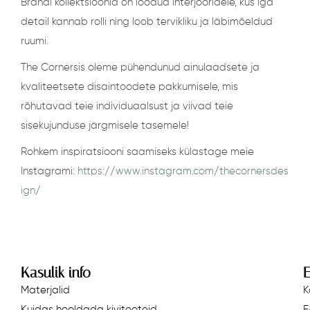
Brändi kollektsioonid on loodud interjööridele, kus iga
detail kannab rolli ning loob tervikliku ja läbimõeldud
ruumi.
The Cornersis oleme pühendunud ainulaadsete ja
kvaliteetsete disaintoodete pakkumisele, mis
rõhutavad teie individuaalsust ja viivad teie
sisekujunduse järgmisele tasemele!
Rohkem inspiratsiooni saamiseks külastage meie
Instagrami:
https://www.instagram.com/thecornersdes
ign/
Kasulik info
E
Materjalid
K
Kuidas hooldada kivitooteid
E