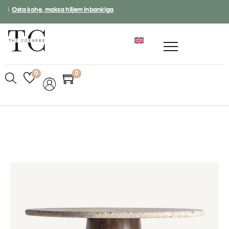
I
Osta kohe, maksa hiljem Inbankiga
0
0