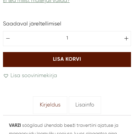
Ei tea millist materjali valida?
Saadaval järeltellimisel
A
l
t
LISA KORVI
e
r
Lisa soovinimekirja
n
a
t
i
Kirjeldus
Lisainfo
v
e
VARZI
söögilaud ühendab beeži travertiini ajatuse ja
:
mangopuidu loomuliku soojuse, luues elegantse ning