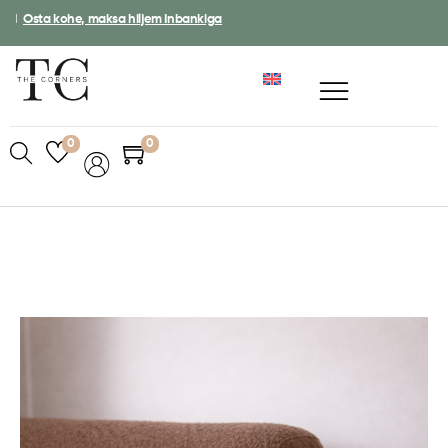
I
Osta kohe, maksa hiljem Inbankiga
0
0