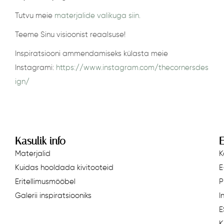
Tutvu meie
materjalide valikuga siin.
Teeme Sinu visioonist reaalsuse!
Inspiratsiooni ammendamiseks külasta meie
Instagrami:
https://www.instagram.com/thecornersdes
ign/
Kasulik info
E
Materjalid
K
Kuidas hooldada kivitooteid
E
Eritellimusmööbel
P
Galerii inspiratsiooniks
I
E
K