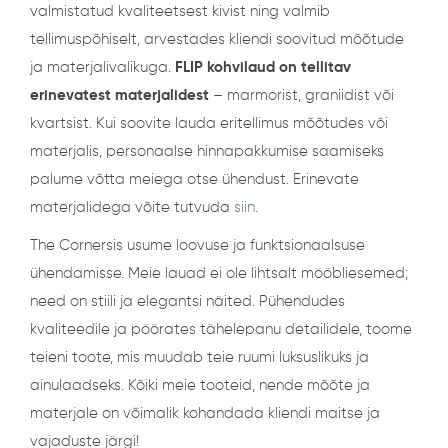
valmistatud kvaliteetsest kivist ning valmib
tellimuspõhiselt, arvestades kliendi soovitud mõõtude
ja materjalivalikuga.
FLIP kohvilaud on tellitav
erinevatest materjalidest
– marmorist, graniidist või
kvartsist. Kui soovite lauda eritellimus mõõtudes või
materjalis, personaalse hinnapakkumise saamiseks
palume võtta meiega otse ühendust. Erinevate
materjalidega võite tutvuda
siin
.
The Cornersis usume loovuse ja funktsionaalsuse
ühendamisse. Meie lauad ei ole lihtsalt mööbliesemed;
need on stiili ja elegantsi näited. Pühendudes
kvaliteedile ja pöörates tähelepanu detailidele, toome
teieni toote, mis muudab teie ruumi luksuslikuks ja
ainulaadseks. Kõiki meie tooteid, nende mõõte ja
materjale on võimalik kohandada kliendi maitse ja
vajaduste järgi!