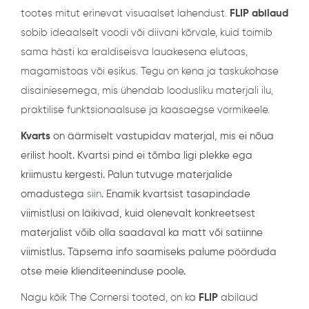
tootes mitut erinevat visuaalset lahendust.
FLIP abilaud
sobib ideaalselt voodi või diivani kõrvale, kuid toimib
sama hästi ka eraldiseisva lauakesena elutoas,
magamistoas või esikus. Tegu on kena ja taskukohase
disainiesemega, mis ühendab loodusliku materjali ilu,
praktilise funktsionaalsuse ja kaasaegse vormikeele.
Kvarts
on äärmiselt vastupidav materjal, mis ei nõua
erilist hoolt. Kvartsi pind ei tõmba ligi plekke ega
kriimustu kergesti. Palun tutvuge materjalide
omadustega
siin
. Enamik kvartsist tasapindade
viimistlusi on läikivad, kuid olenevalt konkreetsest
materjalist võib olla saadaval ka matt või satiinne
viimistlus. Täpsema info saamiseks palume pöörduda
otse meie klienditeeninduse poole.
Nagu kõik The Cornersi tooted, on ka
FLIP
abilaud