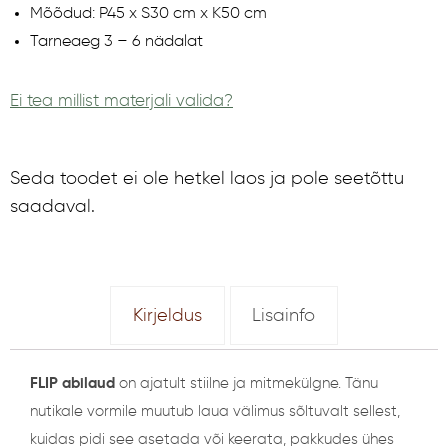
Mõõdud: P45 x S30 cm x K50 cm
Tarneaeg 3 – 6 nädalat
Ei tea millist materjali valida?
Seda toodet ei ole hetkel laos ja pole seetõttu
saadaval.
Kirjeldus
Lisainfo
FLIP abilaud
on ajatult stiilne ja mitmekülgne. Tänu
nutikale vormile muutub laua välimus sõltuvalt sellest,
kuidas pidi see asetada või keerata, pakkudes ühes